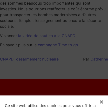
des sommes beaucoup trop importantes qui sont
investies. Nous pourrions réaffecter le coût énorme prévu
pour transporter les bombes modernisées à d’autres
secteurs : l’emploi, l’enseignement ou encore la sécurité
sociale.
Visionner
la vidéo de soutien à la CNAPD
En savoir plus sur la
campagne Time to go
CNAPD
désarmement nucléaire
Par
Catherine
© 2023 Catherine Moureaux
Ce site web utilise des cookies pour vous offrir la