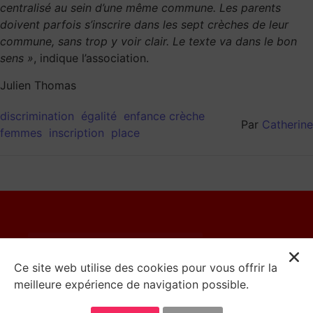
centralisé au sein d’une même commune. Les parents
doivent parfois s’inscrire dans les sept crèches de leur
commune, sans trop y voir clair. Le texte va dans le bon
sens »
, indique l’association.
Julien Thomas
discrimination
égalité
enfance crèche
Par
Catherine
femmes
inscription
place
© 2023 Catherine Moureaux
Ce site web utilise des cookies pour vous offrir la
meilleure expérience de navigation possible.
Mentions Légales