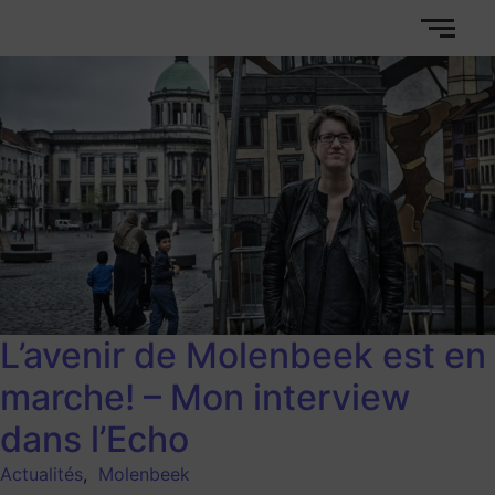
L’avenir de Molenbeek est en
marche! – Mon interview
dans l’Echo
Actualités
,
Molenbeek