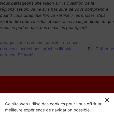
Nous partageons une vision sur la question de la
régionalisation. Je ne suis pas sûre de vous comprendre
quand vous dites que l’on va «affiner» les choses. Cela
veut-il dire que vous les étudiez au niveau juridique ou que
vous en parlez dans des cénacles politiques?
arnaques aux crèches
contrôle
crèches
crèches clandestines
crèches illégales
Par
Catherine
enfance
Sécurité
© 2023 Catherine Moureaux
Ce site web utilise des cookies pour vous offrir la
meilleure expérience de navigation possible.
Mentions Légales