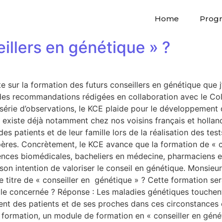
Home
Prog
illers en génétique » ?
te sur la formation des futurs conseillers en génétique que
 des recommandations rédigées en collaboration avec le Col
série d’observations, le KCE plaide pour le développement 
 existe déjà notamment chez nos voisins français et hollanda
 patients et de leur famille lors de la réalisation des test
ères. Concrètement, le KCE avance que la formation de « c
ences biomédicales, bacheliers en médecine, pharmaciens e
on intention de valoriser le conseil en génétique. Monsieur l
ce titre de « conseiller en génétique » ? Cette formation se
it-elle concernée ? Réponse : Les maladies génétiques touche
 des patients et de ses proches dans ces circonstances es
elle formation, un module de formation en « conseiller en gén