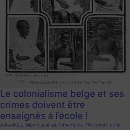
Le colonialisme belge et ses
crimes doivent être
enseignés à l’école !
Actualités
,
Mon travail parlementaire
,
Parlement de la