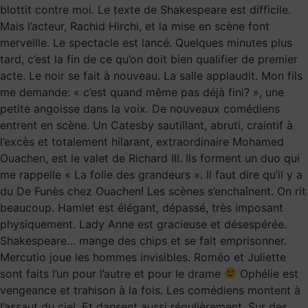
blottit contre moi. Le texte de Shakespeare est difficile.
Mais l’acteur, Rachid Hirchi, et la mise en scène font
merveille. Le spectacle est lancé. Quelques minutes plus
tard, c’est la fin de ce qu’on doit bien qualifier de premier
acte. Le noir se fait à nouveau. La salle applaudit. Mon fils
me demande: « c’est quand même pas déjà fini? », une
petite angoisse dans la voix. De nouveaux comédiens
entrent en scène. Un Catesby sautillant, abruti, craintif à
l’excès et totalement hilarant, extraordinaire Mohamed
Ouachen, est le valet de Richard III. Ils forment un duo qui
me rappelle « La folie des grandeurs ». Il faut dire qu’il y a
du De Funès chez Ouachen! Les scènes s’enchaînent. On rit
beaucoup. Hamlet est élégant, dépassé, très imposant
physiquement. Lady Anne est gracieuse et désespérée.
Shakespeare… mange des chips et se fait emprisonner.
Mercutio joue les hommes invisibles. Roméo et Juliette
sont faits l’un pour l’autre et pour le drame
Ophélie est
vengeance et trahison à la fois. Les comédiens montent à
l’assaut du ciel. Et dansent aussi régulièrement. Sur des