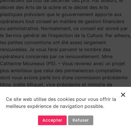
permettent surtout de décerner des prix. Par ailleurs, le
décret des Arts de la scène et le décret des Arts
plastiques prévoient que le gouvernement apporte aux
opérateurs tout conseil en matière de gestion financière
ou administrative. Normalement, ce conseil est donné par
le Service général de l’inspection de la Culture. Par ailleurs,
les petites conventions ont été assez largement
renouvelées. Je vous ferai parvenir le nombre des
opérateurs concernés par ce renouvellement. Mme
Catherine Moureaux (PS). – Vous revenez avec un projet
plus ambitieux que celui des permanences comptables
dont nous avions parlé lors d’une commission précédente.
Mme Joëlle Milquet, vice-présidente et ministre de
l’Éducation, de la Culture et de l’Enfance. – Oui. Nous
comptons développer un plan d’ensemble, prévoyant la
Ce site web utilise des cookies pour vous offrir la
mise en place de services décentralisés destinés à
meilleure expérience de navigation possible.
accompagner les ASBL, les artistes, etc., tout au long de
leur projet. Il y aurait quatre points clés en Wallonie – Huy,
Accepter
Refuser
Liège, Namur, le Hainaut – et un à Bruxelles. Notre souhait