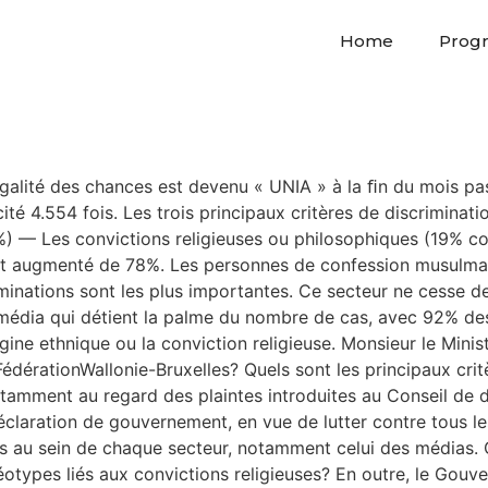
Home
Prog
’égalité des chances est devenu « UNIA » à la ﬁn du mois p
ité 4.554 fois. Les trois principaux critères de discriminat
— Les convictions religieuses ou philosophiques (19% con
 ont augmenté de 78%. Les personnes de confession musulma
minations sont les plus importantes. Ce secteur ne cesse de
édia qui détient la palme du nombre de cas, avec 92% des 
gine ethnique ou la conviction religieuse. Monsieur le Mini
FédérationWallonie-Bruxelles? Quels sont les principaux cri
amment au regard des plaintes introduites au Conseil de dé
claration de gouvernement, en vue de lutter contre tous les
ugés au sein de chaque secteur, notamment celui des médias
éréotypes liés aux convictions religieuses? En outre, le Gou