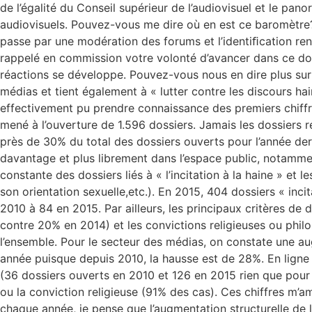
de l’égalité du Conseil supérieur de l’audiovisuel et le pano
audiovisuels. Pouvez-vous me dire où en est ce baromètre? U
passe par une modération des forums et l’identiﬁcation renf
rappelé en commission votre volonté d’avancer dans ce dom
réactions se développe. Pouvez-vous nous en dire plus sur
médias et tient également à « lutter contre les discours ha
effectivement pu prendre connaissance des premiers chiffres
mené à l’ouverture de 1.596 dossiers. Jamais les dossiers re
près de 30% du total des dossiers ouverts pour l’année derni
davantage et plus librement dans l’espace public, notamm
constante des dossiers liés à « l’incitation à la haine » et l
son orientation sexuelle,etc.). En 2015, 404 dossiers « inci
2010 à 84 en 2015. Par ailleurs, les principaux critères de
contre 20% en 2014) et les convictions religieuses ou phil
l’ensemble. Pour le secteur des médias, on constate une 
année puisque depuis 2010, la hausse est de 28%. En ligne
(36 dossiers ouverts en 2010 et 126 en 2015 rien que pour 
ou la conviction religieuse (91% des cas). Ces chiffres m’
chaque année, je pense que l’augmentation structurelle de 