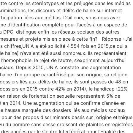
lutte contre les stéréotypes et les préjugés dans les médias
minations, les discours et délits de haine sur internet
icipation liées aux médias. D’ailleurs, vous nous avez
me d’identiﬁcation complète pour l’accès à un espace de
a DPC, distingue enﬁn les réseaux sociaux des autres
s mesures et projets mis en place à cette ﬁn? Réponse : J’ai
 chiffres,UNIA a été sollicité 4.554 fois en 2015,ce qui a
 de haine) n’avaient été aussi nombreux. Ils représentaient
l’homophobie, le rejet de l’autre, s’expriment aujourd’hui
sociaux. Depuis 2010, UNIA constate une augmentation
a haine d’un groupe caractérisé par son origine, sa religion,
dossiers liés aux délits de haine, ils sont passés de 48 en
es dossiers en 2015 contre 42% en 2014), le handicap (22%
n raison de l’orientation sexuelle représentent 5% de
39 en 2014. Une augmentation qui se conﬁrme d’année en
une hausse marquée des dossiers liés aux médias sociaux
 pour des propos discriminants basés sur l’origine ethnique
 vu du nombre sans cesse croissant de plaintes enregistrées
des années par le Centre Interfédéral pour l’Egalité des