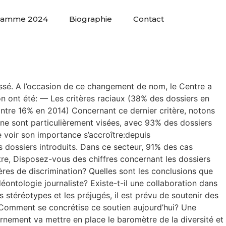
ramme 2024
Biographie
Contact
assé. A l’occasion de ce changement de nom, le Centre a
ion ont été: — Les critères raciaux (38% des dossiers en
tre 16% en 2014) Concernant ce dernier critère, notons
ne sont particulièrement visées, avec 93% des dossiers
 voir son importance s’accroître:depuis
dossiers introduits. Dans ce secteur, 91% des cas
stre, Disposez-vous des chiffres concernant les dossiers
tères de discrimination? Quelles sont les conclusions que
ontologie journaliste? Existe-t-il une collaboration dans
 stéréotypes et les préjugés, il est prévu de soutenir des
. Comment se concrétise ce soutien aujourd’hui? Une
vernement va mettre en place le baromètre de la diversité et