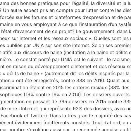
rama des bonnes pratiques pour l’égalité, la diversité et la 
n autre aspect pris en compte pour lutter contre les discri
orcée sur les forums et plateformes d’expression et de part
aine en vous employant à ce que l’instauration d’un systè
 l’état d’avancement de ce projet? Le gouvernement, dans l
ineux sur internet et les réseaux sociaux ». Quelles sont le
 publiés par UNIA sur son site internet. Selon ses premiers
latifs aux discours de haine (incitation à la haine et délits
ère. Le constat porté par UNIA est le suivant : le racisme, 
ent en raison du développement d’Internet et des réseaux 
es « délits de haine » (autrement dit les délits inspirés par l
tation » ont été enregistrés, contre 338 en 2010. Quant aux 
 discrimination étaient en 2015 les critères raciaux (38% d
osophiques (19% contre 16% en 2014). Les dossiers ouverts e
augmentation en passant de 365 dossiers en 2015 contre 3
 de mire : Internet qui représente 92% des dossiers, avec 
Facebook et Twitter). Dans la très grande majorité des cas
amènent évidemment à différents constats. Tout d’abord, au
leur nombre s’explique aussi par la renommée acquise au ﬁl 