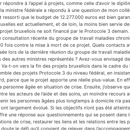
ur répondre à l’appel à projets, comme celle d’avoir le dipl
la ministre fédérale a répondu à une question de mon collèg
t ressorti que le budget de 12.277.000 euros est bien garan
uxelles est actuellement, et de loin, la moins bien servie d
n projet bruxellois ne soit financé par le Protocole 3 demain
ne consultation récente du groupe de travail maladies chroni
000 fois contre la mise à mort de ce projet. Quels contacts 
osée lors de la dernière réunion du groupe de travail maladi
s des autres ministres représentés ? Avez-vous envisagé des 
l? Va-t-on vers la fin des projets bruxellois dans le cadre 
ensemble des projets Protocole 3 du niveau fédéral, en insistan
, parce que le projet apporte une réelle plus-value. En effe
t la personne âgée en situation de crise. Ensuite, j’observe 
tre les acteurs de l’aide et des soins, un moindre recours 
intenir les personnes âgées plus longtemps à domicile n’a pas 
n ont largement évolué. Si les objectifs n’ont pas été atteints
 offre une réponse aux questionnements qui se posent dans l
tions de crise, restaurer les liens et les relations entre les 
l doute le défi qu’il convient de relever dans l’accompagneme