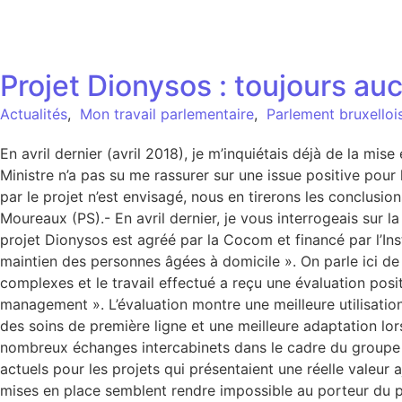
Projet Dionysos : toujours au
Actualités
,
Mon travail parlementaire
,
Parlement bruxelloi
En avril dernier (avril 2018), je m’inquiétais déjà de la mise
Ministre n’a pas su me rassurer sur une issue positive pour l
par le projet n’est envisagé, nous en tirerons les conclu
Moureaux (PS).- En avril dernier, je vous interrogeais sur la
projet Dionysos est agréé par la Cocom et financé par l’Inst
maintien des personnes âgées à domicile ». On parle ici de 
complexes et le travail effectué a reçu une évaluation posi
management ». L’évaluation montre une meilleure utilisatio
des soins de première ligne et une meilleure adaptation lo
nombreux échanges intercabinets dans le cadre du groupe d
actuels pour les projets qui présentaient une réelle valeur 
mises en place semblent rendre impossible au porteur du pr