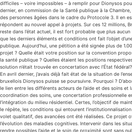
difficiles – voire impossibles – à remplir pour Dionysos po
dernier, en commission de la Santé publique à la Chambre, 
des personnes âgées dans le cadre du Protocole 3. Il en es
répondent au nouvel appel à projets. Sur ces 12 millions, Br
reste dans l’état actuel, il est fort probable que plus aucu
que les derniers éléments et conditions ont fait l’objet d’u
publique. Aujourd’hui, une pétition a été signée plus de 1.
projet ? Quelle était votre position sur la convention prop
la santé publique ? Quelles étaient les positions respective
solution n’était trouvée en concertation avec l’État fédéra
En avril dernier, j’avais déjà fait état de la situation de l’
bruxellois Dionysos puisse se poursuivre. Pourquoi ? D’abord
le lien entre les différents acteurs de l’aide et des soins e
coordination des soins, une concertation professionnelle en
l’intégration du milieu résidentiel. Certes, l’objectif de ma
le répète, les conditions qui entourent l’institutionnalisatio
volet qualitatif, des avancées ont été réalisées. Ce projet
l’évolution des maladies cognitives. Intervenir dans les situa
rendre possibles l’aide et le soin de proximité sont sans nu