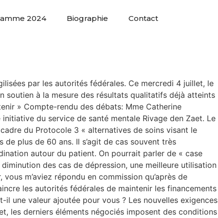
ramme 2024
Biographie
Contact
lisées par les autorités fédérales. Ce mercredi 4 juillet, le
n soutien à la mesure des résultats qualitatifs déjà atteints
soutenir » Compte-rendu des débats: Mme Catherine
ne initiative du service de santé mentale Rivage den Zaet. Le
 cadre du Protocole 3 « alternatives de soins visant le
 de plus de 60 ans. Il s’agit de cas souvent très
ination autour du patient. On pourrait parler de « case
diminution des cas de dépression, une meilleure utilisation
ier, vous m’aviez répondu en commission qu’après de
ncre les autorités fédérales de maintenir les financements
-t-il une valeur ajoutée pour vous ? Les nouvelles exigences
fet, les derniers éléments négociés imposent des conditions