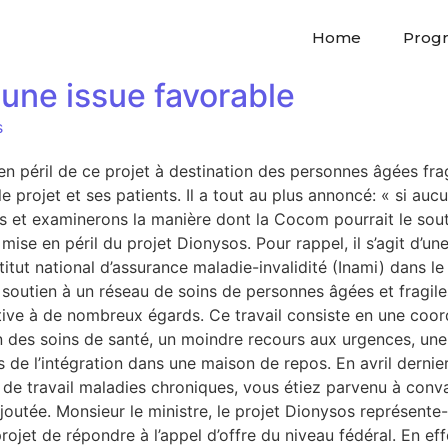
Home
Prog
cune issue favorable
s
 en péril de ce projet à destination des personnes âgées fragi
e projet et ses patients. Il a tout au plus annoncé: « si aucu
sions et examinerons la manière dont la Cocom pourrait le 
 mise en péril du projet Dionysos. Pour rappel, il s’agit d’u
itut national d’assurance maladie-invalidité (Inami) dans le
soutien à un réseau de soins de personnes âgées et fragiles
tive à de nombreux égards. Ce travail consiste en une coord
n des soins de santé, un moindre recours aux urgences, une 
rs de l’intégration dans une maison de repos. En avril dern
e travail maladies chroniques, vous étiez parvenu à convai
ajoutée. Monsieur le ministre, le projet Dionysos représente
ojet de répondre à l’appel d’offre du niveau fédéral. En ef