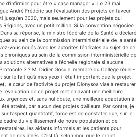
ôme d’infirmier pour être « case manager ». Le 23 mai
ue André Frédéric sur l’évaluation des projets en faveur
ti jusqu’en 2020, mais seulement pour les projets qui
es Régions, avec un petit million. Si la convention négociée
. Dans sa réponse, la ministre fédérale de la Santé a déclaré
ques au sein de la commission interministérielle de la santé
avez-vous noués avec les autorités fédérales au sujet de ce
es chroniques au sein de la commission interministérielle de
solutions alternatives à l’échelle régionale si aucune
du Protocole 3 ? M. Didier Gosuin, membre du Collège réuni.-
t sur le fait qu’à mes yeux il était important que le projet
t, le cœur de l’activité du projet Dionysos vise à restaurer
que l’évaluation de ce projet met en avant une meilleure
aux urgences et, sans nul doute, une meilleure adaptation à
été atteint, par aucun des projets d’ailleurs. Par contre, je
 sur l’aspect quantitatif, force est de constater que, sur le
e cadre du vieillissement de notre population et de
prestataires, les aidants informels et les patients pour
nt de nos aînés. C’est là, selon moi, que le projet