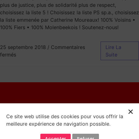
plus de justice, plus de solidarité plus de respect,
choisissez la liste 5 ! Choisissez la liste PS sp.a., choisissez
la liste emmenée par Catherine Moureaux! 100% Voisins •
100% Fiers • 100% Molenbeekois ! Soutenez-nous!
25 septembre 2018
/
Commentaires
Lire La
fermés
Suite
© 2023 Catherine Moureaux
Ce site web utilise des cookies pour vous offrir la
meilleure expérience de navigation possible.
Mentions Légales
Accepter
Refuser