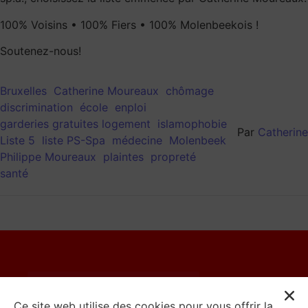
100% Voisins • 100% Fiers • 100% Molenbeekois !
Soutenez-nous!
Bruxelles
Catherine Moureaux
chômage
discrimination
école
enploi
garderies gratuites logement
islamophobie
Par
Catherine
Liste 5
liste PS-Spa
médecine
Molenbeek
Philippe Moureaux
plaintes
propreté
santé
© 2023 Catherine Moureaux
Ce site web utilise des cookies pour vous offrir la