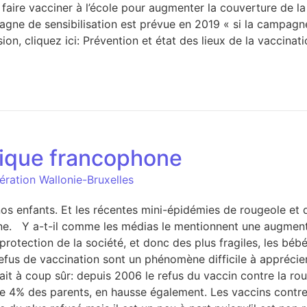
 faire vacciner à l’école pour augmenter la couverture de la 
ampagne de sensibilisation est prévue en 2019 « si la campa
n, cliquez ici: Prévention et état des lieux de la vaccinat
lgique francophone
ération Wallonie-Bruxelles
s enfants. Et les récentes mini-épidémies de rougeole et 
one. Y a-t-il comme les médias le mentionnent une augment
otection de la société, et donc des plus fragiles, les bébé
s de vaccination sont un phénomène difficile à apprécier. L
ait à coup sûr: depuis 2006 le refus du vaccin contre la ro
sque 4% des parents, en hausse également. Les vaccins cont