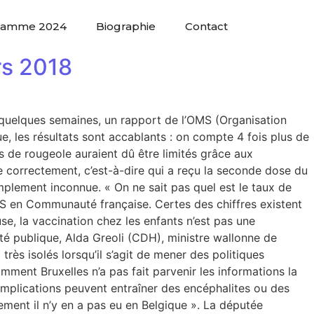
ramme 2024
Biographie
Contact
rs 2018
 a quelques semaines, un rapport de l’OMS (Organisation
, les résultats sont accablants : on compte 4 fois plus de
s de rougeole auraient dû être limités grâce aux
 correctement, c’est-à-dire qui a reçu la seconde dose du
simplement inconnue. « On ne sait pas quel est le taux de
S en Communauté française. Certes des chiffres existent
use, la vaccination chez les enfants n’est pas une
é publique, Alda Greoli (CDH), ministre wallonne de
rès isolés lorsqu’il s’agit de mener des politiques
omment Bruxelles n’a pas fait parvenir les informations la
omplications peuvent entraîner des encéphalites ou des
ment il n’y en a pas eu en Belgique ». La députée