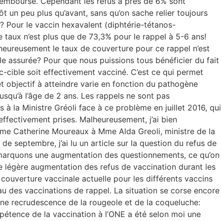
on remboursé. Cependant les refus à près de 6% sont
t un peu plus qu’avant, sans qu’on sache relier toujours
 Pour le vaccin hexavalent (diphtérie-tétanos-
 taux n’est plus que de 73,3% pour le rappel à 5-6 ans!
lheureusement le taux de couverture pour ce rappel n’est
le assurée? Pour que nous puissions tous bénéficier du fait
ic-cible soit effectivement vacciné. C’est ce qui permet
Cet objectif à atteindre varie en fonction du pathogène
usqu’à l’âge de 2 ans. Les rappels ne sont pas
à la Ministre Gréoli face à ce problème en juillet 2016, qui
 effectivement prises. Malheureusement, j’ai bien
Mme Catherine Moureaux à Mme Alda Greoli, ministre de la
e septembre, j’ai lu un article sur la question du refus de
 remarquons une augmentation des questionnements, ce qu’on
e légère augmentation des refus de vaccination durant les
a couverture vaccinale actuelle pour les différents vaccins
au des vaccinations de rappel. La situation se corse encore
une recrudescence de la rougeole et de la coqueluche:
étence de la vaccination à l’ONE a été selon moi une