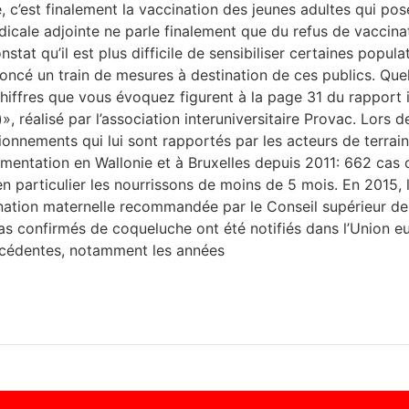
 c’est finalement la vaccination des jeunes adultes qui pose
dicale adjointe ne parle finalement que du refus de vaccina
tat qu’il est plus difficile de sensibiliser certaines populat
nnoncé un train de mesures à destination de ces publics. Qu
 chiffres que vous évoquez figurent à la page 31 du rapport
réalisé par l’association interuniversitaire Provac. Lors d
nements qui lui sont rapportés par les acteurs de terrain. S
mentation en Wallonie et à Bruxelles depuis 2011: 662 cas 
n particulier les nourrissons de moins de 5 mois. En 2015,
cination maternelle recommandée par le Conseil supérieur d
as confirmés de coqueluche ont été notifiés dans l’Union 
récédentes, notamment les années