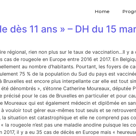
Home
Prog
ole dès 11 ans » – DH du 15 ma
oire régional, rien non plus sur le taux de vaccination…Il y
 cas de rougeole en Europe entre 2016 et 2017. En Belgique
nellement au nombre d’habitants. Pourtant, les foyers de ca
eulement 75 % de la population du Sud du pays est vaccinée
 à Bruxelles est encore plus interpellante car elle est tout 
t été dénombrés », s’étonne Catherine Moureaux, députée P
e précisé pour le cas de Bruxelles en particulier et pour ca
ine Moureaux qui est également médecin et diplômée en sant
à vouloir tout gérer eux-mêmes tout seuls et se retrouvent t
e, la situation est catastrophique et elle ne comprend pas c
, « la rougeole n’est pas une maladie anodine puisque les c
 2017, il y a eu 35 cas de décès en Europe mais « heureuse