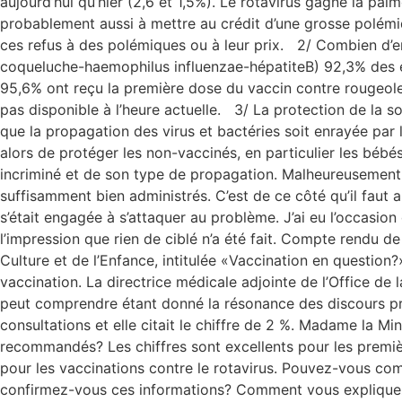
aujourd’hui qu’hier (2,6 et 1,5%). Le rotavirus gagne la pa
probablement aussi à mettre au crédit d’une grosse polémiq
ces refus à des polémiques ou à leur prix. 2/ Combien d’e
coqueluche-haemophilus influenzae-hépatiteB) 92,3% des en
95,6% ont reçu la première dose du vaccin contre rougeole/
pas disponible à l’heure actuelle. 3/ La protection de la s
que la propagation des virus et bactéries soit enrayée par l
alors de protéger les non-vaccinés, en particulier les bébés
incriminé et de son type de propagation. Malheureusement a
suffisamment bien administrés. C’est de ce côté qu’il faut 
s’était engagée à s’attaquer au problème. J’ai eu l’occasion
l’impression que rien de ciblé n’a été fait. Compte rendu
Culture et de l’Enfance, intitulée «Vaccination en question
vaccination. La directrice médicale adjointe de l’Office d
peut comprendre étant donné la résonance des discours pro
consultations et elle citait le chiffre de 2 %. Madame la Mi
recommandés? Les chiffres sont excellents pour les premièr
pour les vaccinations contre le rotavirus. Pouvez-vous com
confirmez-vous ces informations? Comment vous expliquez-v