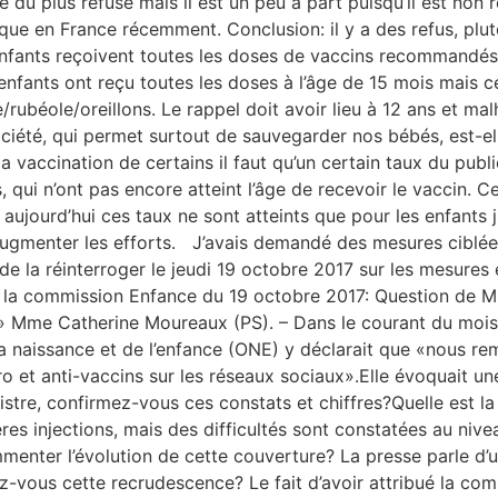
lme du plus refusé mais il est un peu à part puisqu’il est n
ue en France récemment. Conclusion: il y a des refus, plutô
nfants reçoivent toutes les doses de vaccins recommandés?
fants ont reçu toutes les doses à l’âge de 15 mois mais ce
rubéole/oreillons. Le rappel doit avoir lieu à 12 ans et ma
ociété, qui permet surtout de sauvegarder nos bébés, est-el
a vaccination de certains il faut qu’un certain taux du publ
, qui n’ont pas encore atteint l’âge de recevoir le vaccin. 
ujourd’hui ces taux ne sont atteints que pour les enfants j
augmenter les efforts. J’avais demandé des mesures ciblées 
 de la réinterroger le jeudi 19 octobre 2017 sur les mesures
 de la commission Enfance du 19 octobre 2017: Question de 
?» Mme Catherine Moureaux (PS). – Dans le courant du mois d
e la naissance et de l’enfance (ONE) y déclarait que «nous
 et anti-vaccins sur les réseaux sociaux».Elle évoquait un
nistre, confirmez-vous ces constats et chiffres?Quelle est l
es injections, mais des difficultés sont constatées au nive
menter l’évolution de cette couverture? La presse parle d’
ous cette recrudescence? Le fait d’avoir attribué la comp