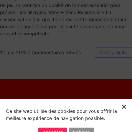
de jeu, le contrôle de qualité de l’air est essentiel pour
prévenir les allergies. Mme Hélène Ryckmans – La
sensibilisation à la qualité de l’air est fondamentale étant
donné le risque élevé pour la santé des enfants. Comme
vous être compétente
12 mai 2015
/
Commentaires fermés
Lire La Suite
© 2023 Catherine Moureaux
Ce site web utilise des cookies pour vous offrir la
meilleure expérience de navigation possible.
Mentions Légales