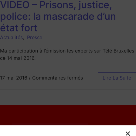
VIDEO – Prisons, justice,
police: la mascarade d’un
état fort
Actualités
,
Presse
Ma participation à l’émission les experts sur Télé Bruxelles
ce 14 mai 2016.
17 mai 2016
/
Commentaires fermés
Lire La Suite
© 2023 Catherine Moureaux