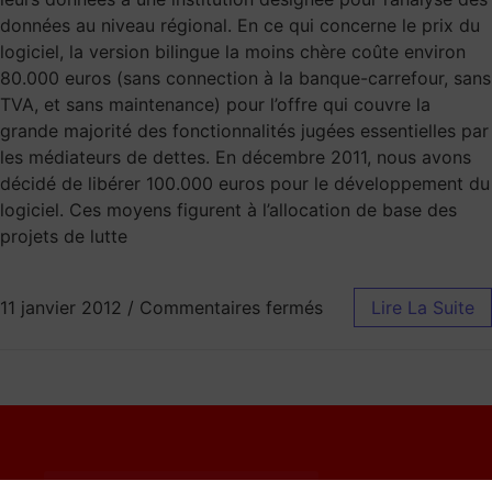
données au niveau régional. En ce qui concerne le prix du
logiciel, la version bilingue la moins chère coûte environ
80.000 euros (sans connection à la banque-carrefour, sans
TVA, et sans maintenance) pour l’offre qui couvre la
grande majorité des fonctionnalités jugées essentielles par
les médiateurs de dettes. En décembre 2011, nous avons
décidé de libérer 100.000 euros pour le développement du
logiciel. Ces moyens figurent à l’allocation de base des
projets de lutte
11 janvier 2012
/
Commentaires fermés
Lire La Suite
© 2023 Catherine Moureaux