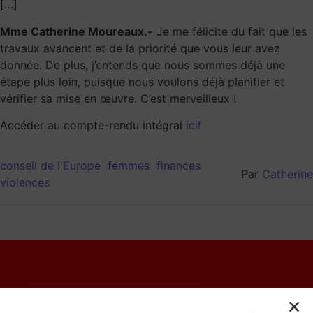
[…]
Mme Catherine Moureaux.-
Je me félicite du fait que les
travaux avancent et de la priorité que vous leur avez
donnée. De plus, j’entends que nous sommes déjà une
étape plus loin, puisque nous voulons déjà planifier et
vérifier sa mise en œuvre. C’est merveilleux !
Accéder au compte-rendu intégral
ici!
conseil de l'Europe
femmes
finances
Par
Catherine
violences
© 2023 Catherine Moureaux