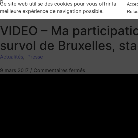
Ce site web utilise des cookies pour vous offrir la
Accep
meilleure expérience de navigation possible.
Refus
VIDEO – Ma participatio
survol de Bruxelles, st
Actualités
,
Presse
9 mars 2017
/
Commentaires fermés