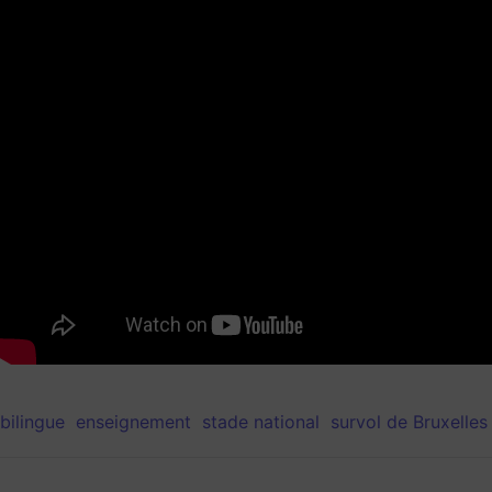
bilingue
enseignement
stade national
survol de Bruxelles