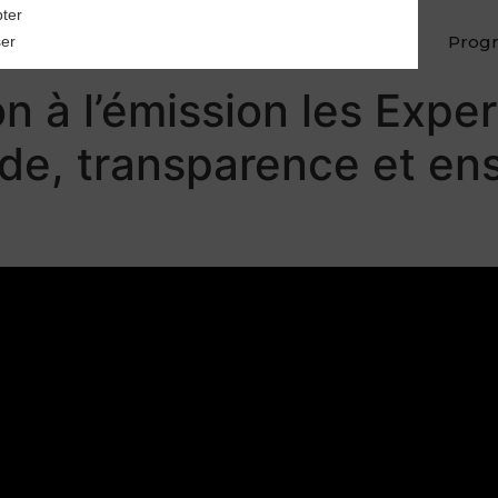
ter
Home
Prog
er
n à l’émission les Expe
ade, transparence et en