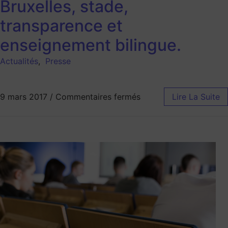
Bruxelles, stade,
transparence et
enseignement bilingue.
Actualités
,
Presse
9 mars 2017
/
Commentaires fermés
Lire La Suite