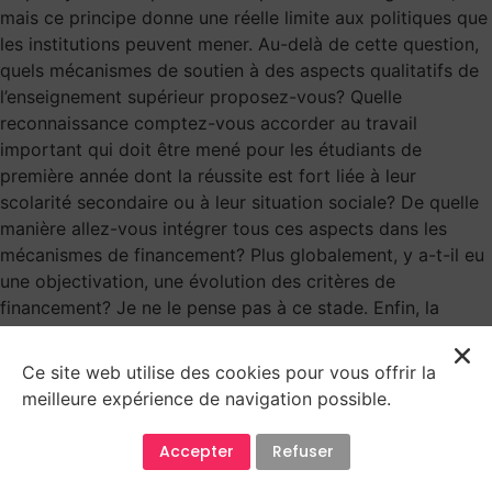
mais ce principe donne une réelle limite aux politiques que
les institutions peuvent mener. Au-delà de cette question,
quels mécanismes de soutien à des aspects qualitatifs de
l’enseignement supérieur proposez-vous? Quelle
reconnaissance comptez-vous accorder au travail
important qui doit être mené pour les étudiants de
première année dont la réussite est fort liée à leur
scolarité secondaire ou à leur situation sociale? De quelle
manière allez-vous intégrer tous ces aspects dans les
mécanismes de financement? Plus globalement, y a-t-il eu
une objectivation, une évolution des critères de
financement? Je ne le pense pas à ce stade. Enfin, la
répartition de ce refinancement découle-t-elle
«simplement» d’un accord entre les institutions? M.
Ce site web utilise des cookies pour vous offrir la
Georges-Louis Bouchez (MR). – Monsieur le Ministre, ces
meilleure expérience de navigation possible.
questions auraient mérité la tenue d’un débat, mais la
conférence des présidents ne l’a pas accepté. Le Segec
Accepter
Refuser
nous a fait part de ses craintes, car depuis cinq ans, la