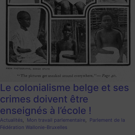
Le colonialisme belge et ses
crimes doivent être
enseignés à l’école !
Actualités
,
Mon travail parlementaire
,
Parlement de la
Fédération Wallonie-Bruxelles