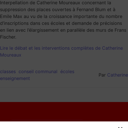
Interpellation de Catherine Moureaux concernant la
suppression des places ouvertes à Fernand Blum et à
Emile Max au vu de la croissance importante du nombre
d’inscriptions dans ces écoles et demande de précisions
en lien avec l’élargissement en parallèle des murs de Frans
Fischer.
Lire le débat et les interventions complètes de Catherine
Moureaux
classes
conseil communal
écoles
Par
Catherine
enseignement
© 2023 Catherine Moureaux