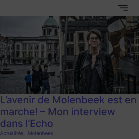
L’avenir de Molenbeek est en
marche! – Mon interview
dans l’Echo
Actualités
,
Molenbeek