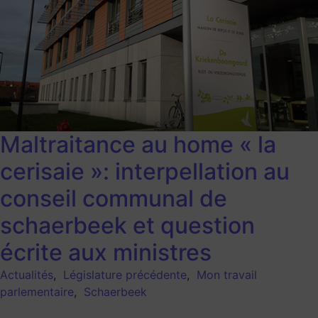
Maltraitance au home « la
cerisaie »: interpellation au
conseil communal de
schaerbeek et question
écrite aux ministres
Actualités
,
Législature précédente
,
Mon travail
parlementaire
,
Schaerbeek