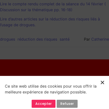
Lire le compte rendu complet de la séance du 14 février (
Discussion sur la thématique pp. 16-18)
Lire d’autres articles sur la réduction des risques liés à
l’usage de drogues.
drogues
réduction des risques
santé
Par
Catherine
© 2023 Catherine Moureaux
Ce site web utilise des cookies pour vous offrir la
meilleure expérience de navigation possible.
Mentions Légales
Accepter
Refuser