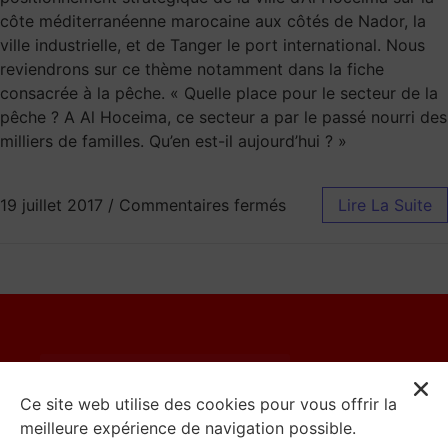
côte méditerranéenne marocaine aux côtés de Nador, la
ville industrielle, et de Tanger le port international. Nous
reviendrons sur ce thème notamment dans la fiche
consacrée à la pêche. « Quelle place pour le secteur de la
pêche ? A Al Hoceima, ce secteur a par le passé nourri des
milliers de familles. Qu’en est-il aujourd’hui ? »
19 juillet 2017
/
Commentaires fermés
Lire La Suite
© 2023 Catherine Moureaux
Ce site web utilise des cookies pour vous offrir la
meilleure expérience de navigation possible.
Mentions Légales