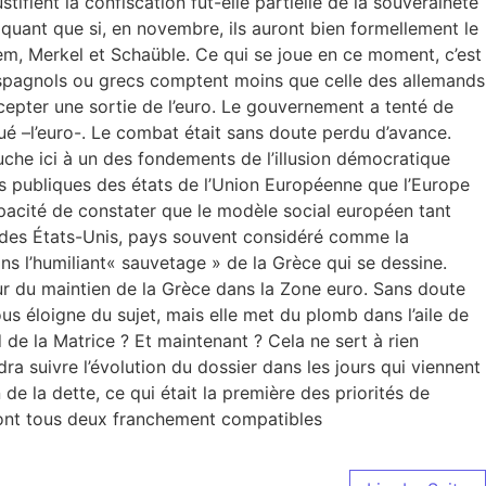
ifient la confiscation fût-elle partielle de la souveraineté
quant que si, en novembre, ils auront bien formellement le
bloem, Merkel et Schaüble. Ce qui se joue en ce moment, c’est
 espagnols ou grecs comptent moins que celle des allemands
accepter une sortie de l’euro. Le gouvernement a tenté de
é –l’euro-. Le combat était sans doute perdu d’avance.
uche ici à un des fondements de l’illusion démocratique
ns publiques des états de l’Union Européenne que l’Europe
pacité de constater que le modèle social européen tant
x des États-Unis, pays souvent considéré comme la
ans l’humiliant« sauvetage » de la Grèce qui se dessine.
eur du maintien de la Grèce dans la Zone euro. Sans doute
ous éloigne du sujet, mais elle met du plomb dans l’aile de
e la Matrice ? Et maintenant ? Cela ne sert à rien
ra suivre l’évolution du dossier dans les jours qui viennent
e la dette, ce qui était la première des priorités de
ls sont tous deux franchement compatibles