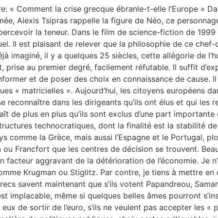
re: « Comment la crise grecque ébranle-t-elle l’Europe » Dan
e, Alexis Tsipras rappelle la figure de Néo, ce personnage
ercevoir la teneur. Dans le film de science-fiction de 1999 r
l. Il est plaisant de relever que la philosophie de ce chef
déjà imaginé, il y a quelques 25 siècles, cette allégorie de
 et, prise au premier degré, facilement réfutable. Il suffit 
’informer et de poser des choix en connaissance de cause. 
iques « matricielles ». Aujourd’hui, les citoyens européens 
econnaître dans les dirigeants qu’ils ont élus et qui les re
raît de plus en plus qu’ils sont exclus d’une part importante 
uctures technocratiques, dont la finalité est la stabilité d
 pays comme la Grèce, mais aussi l’Espagne et le Portugal, p
in ou Francfort que les centres de décision se trouvent. Be
re un facteur aggravant de la détérioration de l’économie. Je
comme Krugman ou Stiglitz. Par contre, je tiens à mettre en
recs savent maintenant que s’ils votent Papandreou, Samara
est implacable, même si quelques belles âmes pourront s’in
à eux de sortir de l’euro, s’ils ne veulent pas accepter les 