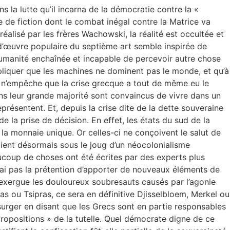
s la lutte qu’il incarna de la démocratie contre la «
 de fiction dont le combat inégal contre la Matrice va
éalisé par les frères Wachowski, la réalité est occultée et
-d’œuvre populaire du septième art semble inspirée de
 l’humanité enchaînée et incapable de percevoir autre chose
d’expliquer que les machines ne dominent pas le monde, et qu’à
Il n’empêche que la crise grecque a tout de même eu le
dans leur grande majorité sont convaincus de vivre dans un
présentent. Et, depuis la crise dite de la dette souveraine
de la prise de décision. En effet, les états du sud de la
e la monnaie unique. Or celles-ci ne conçoivent le salut de
loient désormais sous le joug d’un néocolonialisme
aucoup de choses ont été écrites par des experts plus
 n’ai pas la prétention d’apporter de nouveaux éléments de
 exergue les douloureux soubresauts causés par l’agonie
s ou Tsipras, ce sera en définitive Djisselbloem, Merkel ou
surger en disant que les Grecs sont en partie responsables
« propositions » de la tutelle. Quel démocrate digne de ce