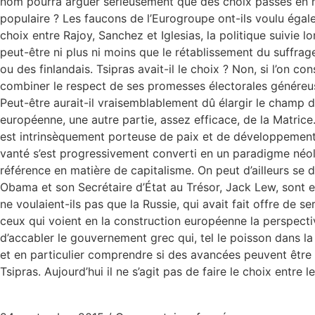
nom pourra arguer sérieusement que des choix passés en mati
populaire ? Les faucons de l’Eurogroupe ont-ils voulu égal
choix entre Rajoy, Sanchez et Iglesias, la politique suivie 
peut-être ni plus ni moins que le rétablissement du suffra
ou des finlandais. Tsipras avait-il le choix ? Non, si l’on 
combiner le respect de ses promesses électorales généreuse
Peut-être aurait-il vraisemblablement dû élargir le champ 
européenne, une autre partie, assez efficace, de la Matric
est intrinsèquement porteuse de paix et de développement. 
vanté s’est progressivement converti en un paradigme néol
référence en matière de capitalisme. On peut d’ailleurs se 
Obama et son Secrétaire d’État au Trésor, Jack Lew, sont e
ne voulaient-ils pas que la Russie, qui avait fait offre de s
ceux qui voient en la construction européenne la perspecti
d’accabler le gouvernement grec qui, tel le poisson dans la 
et en particulier comprendre si des avancées peuvent être o
Tsipras. Aujourd’hui il ne s’agit pas de faire le choix entr