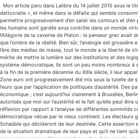
Mon article paru dans Lalibre du 14 juillet 2015 sous le tit
dettocratie », et même dans la défaite qui semble consommé
permettre progressivement d’en saisir les contours et d’en p
les humains sont gardés sous contrôle dans un monde virtue
l’Allégorie de la caverne de Platon : le penseur grec avait 
que l’ombre de la réalité. Bien sûr, l’analogie est grossière
l’ère des médias de masse, tout le monde a la liberté de s
mérite de mettre la lumière sur des institutions et des log
système démocratique. Ils sont un peu moins nombreux à se r
à la fin de la première décennie du XXIe siècle, il leur appa
Zone euro ont progressivement été mis sous la tutelle de str
l’euro que par l’application de politiques d’austérité. Des
économique ; c’est aujourd’hui clairement à Bruxelles, Berl
autorisés que moi sur l’austérité et le fait qu’elle peut êt
réflexion par rapport à l’analyse de différentes sommités 
démocratique vécue par le vieux continent. Les électeurs g
Schaüble qui décideront de leur destinée. Cette assertion 
de la situation dramatique de leur pays et qu’il ne tient qu’