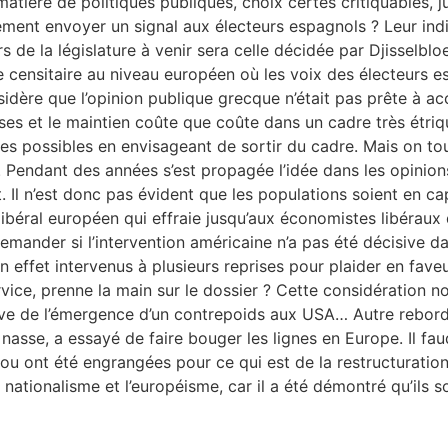
ère de politiques publiques, choix certes critiquables, just
ement envoyer un signal aux électeurs espagnols ? Leur indi
lors de la législature à venir sera celle décidée par Djissel
ge censitaire au niveau européen où les voix des électeurs
considère que l’opinion publique grecque n’était pas prête à 
s et le maintien coûte que coûte dans un cadre très étriqu
des possibles en envisageant de sortir du cadre. Mais on to
e. Pendant des années s’est propagée l’idée dans les opinio
Il n’est donc pas évident que les populations soient en ca
ibéral européen qui effraie jusqu’aux économistes libérau
demander si l’intervention américaine n’a pas été décisive d
n effet intervenus à plusieurs reprises pour plaider en fav
ervice, prenne la main sur le dossier ? Cette considération n
ve de l’émergence d’un contrepoids aux USA… Autre rebord d
nasse, a essayé de faire bouger les lignes en Europe. Il faud
u ont été engrangées pour ce qui est de la restructuration d
e le nationalisme et l’européisme, car il a été démontré qu’i