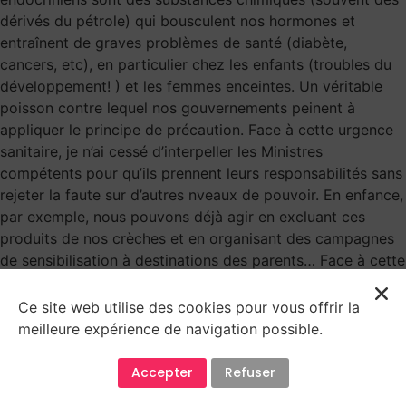
dérivés du pétrole) qui bousculent nos hormones et
entraînent de graves problèmes de santé (diabète,
cancers, etc), en particulier chez les enfants (troubles du
développement! ) et les femmes enceintes. Un véritable
poisson contre lequel nos gouvernements peinent à
appliquer le principe de précaution. Face à cette urgence
sanitaire, je n’ai cessé d’interpeller les Ministres
compétents pour qu’ils prennent leurs responsabilités sans
rejeter la faute sur d’autres nveaux de pouvoir. En enfance,
par exemple, nous pouvons déjà agir en excluant ces
produits de nos crèches et en organisant des campagnes
de sensibilisation à destinations des parents… Face à cette
urgence sanitaire donc, nous pouvons agir. Chaque entité
doit prendre ses responsabilités face à cette urgence
Ce site web utilise des cookies pour vous offrir la
sanitaire! Je ne lâcherai rien ! Pour la vaccination, mon
meilleure expérience de navigation possible.
travail porte ces fruits. Cette année nous avons constaté
des épidémies de maladies pour lesquelles des vaccins
Accepter
Refuser
existent et sont recommandés, par exemple la rougeole,