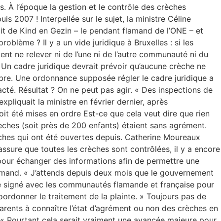
 À l’époque la gestion et le contrôle des crèches
s 2007 ! Interpellée sur le sujet, la ministre Céline
t de Kind en Gezin – le pendant flamand de l’ONE – et
blème ? Il y a un vide juridique à Bruxelles : si les
nt ne relever ni de l’une ni de l’autre communauté ni du
n cadre juridique devrait prévoir qu’aucune crèche ne
rbre. Une ordonnance supposée régler le cadre juridique a
 acté. Résultat ? On ne peut pas agir. « Des inspections de
pliquait la ministre en février dernier, après
oit été mises en ordre Est-ce que cela veut dire que rien
rèches (soit près de 200 enfants) étaient sans agrément.
rèches qui ont été ouvertes depuis. Catherine Moureaux
assure que toutes les crèches sont contrôlées, il y a encore
é pour échanger des informations afin de permettre une
flamand. « J’attends depuis deux mois que le gouvernement
 été signé avec les communautés flamande et française pour
ordonner le traitement de la plainte. » Toujours pas de
 parents à connaître l’état d’agrément ou non des crèches en
s. « Pourtant cela serait vraiment une avancée majeure pour