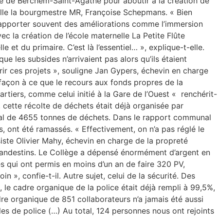
ne de Berchem-Saint-Agathe pour aboutir à la création de
ppelle la bourgmestre MR, Françoise Schepmans. « Bien
 y apporter souvent des améliorations comme l’immersion
ec la création de l’école maternelle La Petite Flûte
 et du primaire. C’est là l’essentiel… », explique-t-elle.
e les subsides n’arrivaient pas alors qu’ils étaient
r ces projets », souligne Jan Gypers, échevin en charge
 façon à ce que le recours aux fonds propres de la
tiers, comme celui initié à la Gare de l’Ouest « renchérit-
, cette récolte de déchets était déjà organisée par
total de 4655 tonnes de déchets. Dans le rapport communal
s, ont été ramassés. « Effectivement, on n’a pas réglé le
ste Olivier Mahy, échevin en charge de la propreté
clandestins. Le Collège a dépensé énormément d’argent en
s qui ont permis en moins d’un an de faire 320 PV,
», confie-t-il. Autre sujet, celui de la sécurité. Des
 le cadre organique de la police était déjà rempli à 99,5%,
dre organique de 851 collaborateurs n’a jamais été aussi
les de police (…) Au total, 124 personnes nous ont rejoints