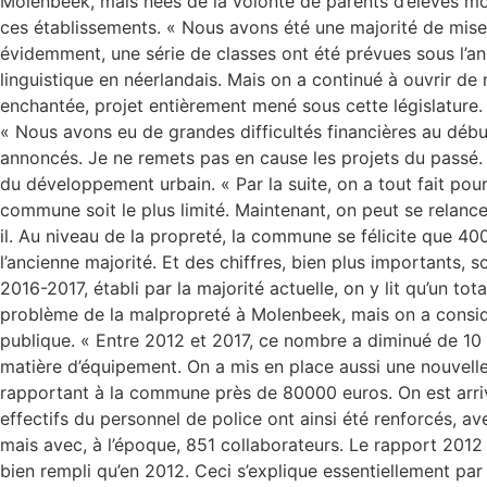
Molenbeek, mais nées de la volonté de parents d’élèves mo
ces établissements. « Nous avons été une majorité de mise 
évidemment, une série de classes ont été prévues sous l’anc
linguistique en néerlandais. Mais on a continué à ouvrir de 
enchantée, projet entièrement mené sous cette législature. Au
« Nous avons eu de grandes difficultés financières au début 
annoncés. Je ne remets pas en cause les projets du passé.
du développement urbain. « Par la suite, on a tout fait pou
commune soit le plus limité. Maintenant, on peut se relanc
il. Au niveau de la propreté, la commune se félicite que 40
l’ancienne majorité. Et des chiffres, bien plus important
2016-2017, établi par la majorité actuelle, on y lit qu’un 
problème de la malpropreté à Molenbeek, mais on a considé
publique. « Entre 2012 et 2017, ce nombre a diminué de 10
matière d’équipement. On a mis en place aussi une nouvell
rapportant à la commune près de 80000 euros. On est arrivé 
effectifs du personnel de police ont ainsi été renforcés, a
mais avec, à l’époque, 851 collaborateurs. Le rapport 2012
bien rempli qu’en 2012. Ceci s’explique essentiellement par