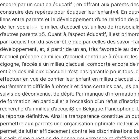
encore par un soutien éducatif ; en offrant aux parents des 
construire des repères pour éduquer leur enfant»4. En outre,
liens entre parents et le développement d’une relation de p
de lien social : « le milieu d’accueil est un lieu de (re)soc
d’autres parents »5. Quant à l’aspect éducatif, il est primor
par l’acquisition du savoir-être que par celles des savoir-fa
développement, et, à partir de un an, très favorable au deve
l’accueil précoce en milieu d’accueil contribue à réduire les
cigogne, l’accès à un milieu d’accueil comporte encore de nom
entière des milieux d’accueil n’est pas garantie pour tous
effectuer en vue de confier leur enfant en milieu d’accueil. 
extrêmement difficile à obtenir et dans certains cas, les pa
suivis de déconvenue, de dépit. Par manque d’information e
de formation, en particulier à l’occasion d’un refus d’inscr
recherche d’un milieu d’accueil8 en Belgique francophone. 
la réponse définitive. Ainsi la transparence constitue un ou
permettre aux parents une organisation optimale de leur vie 
permet de lutter efficacement contre les discriminations ba
il s’agit d’une question de bonne gouvernance et d’affirmati