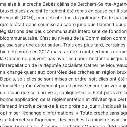
malaise à la crèche Bébés câlins de Berchem-Sainte-Agathe.
bruxelloises avaient fortement été remis en cause car il s’av
Fremault (CDH), compétente dans la politique d’aide aux p
qu’elle était donc soumise au cadre juridique flamand qui pe
législations des deux communautés interdisent de fonctionn
bicommunautaire. C’est au niveau de la Commission commun
puisse sans une autorisation. Trois ans plus tard, certain
bien été votée en 2017, mais l’arrêté fixant certaines norme
la Cocom ne peuvent pas avoir lieu pour l’instant puisque la
l’interpellation de la députée socialiste Catherine Moureau
n’a changé quant aux contrôles des crèches en région bruxel
Depuis, soit elles se sont mises en ordre, soit elles ont 
s’inquiète qu’un événement pareil puisse encore arriver aujo
un risque que cela arrive », souligne-t-elle. Petit pas ver
bonne application de la réglementation et d’éviter que cer
flamand inscrive ce texte à son ordre du jour », indiquait
optimiser l’échange d’informations. « Toute crèche sans ag
site Internet sur l’agrément des crèches La ministre avait a
région bruxelloise. À ce jour, Catherine Moureaux (PS) dépl