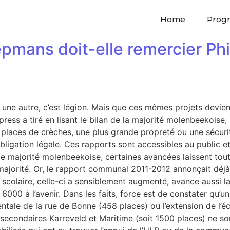
Home
Prog
mans doit-elle remercier Phil
 une autre, c’est légion. Mais que ces mêmes projets devien
xpress a tiré en lisant le bilan de la majorité molenbeekoi
 places de crèches, une plus grande propreté ou une sécuri
bligation légale. Ces rapports sont accessibles au public e
elle majorité molenbeekoise, certaines avancées laissent to
a majorité. Or, le rapport communal 2011-2012 annonçait déjà
re scolaire, celle-ci a sensiblement augmenté, avance auss
6000 à l’avenir. Dans les faits, force est de constater qu
mentale de la rue de Bonne (458 places) ou l’extension de l’é
econdaires Karreveld et Maritime (soit 1500 places) ne s