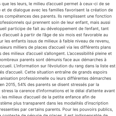
 que les leurs, le milieu d’accueil permet à ceux-ci de se
 et de dialogue avec les familles favorisent la création de
 les compétences des parents. Ils remplissent une fonction
professionnels qui prennent soin de leur enfant, mais aussi
cueil participe de fait au développement de l’enfant, tant
u d’accueil à partir de l’âge de six mois est favorable au
ur les enfants issus de milieux à faible niveau de revenu,
ieurs milliers de places d’accueil via les différents plans
es milieux d’accueil s’allongent. L’accessibilité pleine et
, de nombreux parents sont démunis face aux démarches à
cueil. L’information sur l’évolution du rang dans la liste est
tés d’accueil. Cette situation entraîne de grands espoirs
anisation professionnelle ou leurs différentes démarches
s en 2015, 54% des parents se disent stressés par la
ress la carence d’informations et le délai d’attente avant
 les milieux d’accueil de la petite enfance afin de
ystème plus transparent dans les modalités d’inscription
essenties par certains parents. Pour les pouvoirs publics,
le contexte de pénurie de places, il est indispensable de