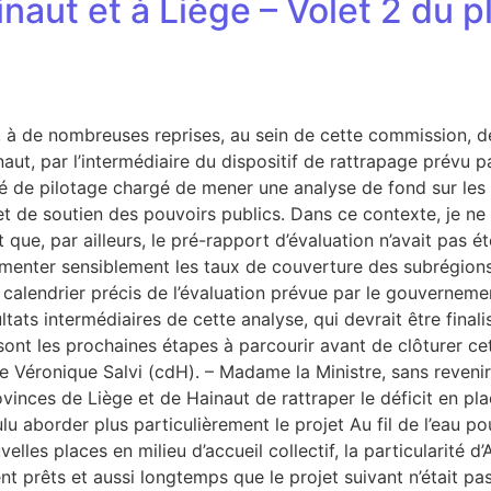
naut et à Liège – Volet 2 du p
 de nombreuses reprises, au sein de cette commission, de r
inaut, par l’intermédiaire du dispositif de rattrapage prév
é de pilotage chargé de mener une analyse de fond sur les r
t de soutien des pouvoirs publics. Dans ce contexte, je ne 
et que, par ailleurs, le pré-rapport d’évaluation n’avait pa
enter sensiblement les taux de couverture des subrégions d
le calendrier précis de l’évaluation prévue par le gouvern
tats intermédiaires de cette analyse, qui devrait être final
s sont les prochaines étapes à parcourir avant de clôturer c
Véronique Salvi (cdH). – Madame la Ministre, sans revenir s
nces de Liège et de Hainaut de rattraper le déficit en places
ulu aborder plus particulièrement le projet Au fil de l’eau p
les places en milieu d’accueil collectif, la particularité d’A
t prêts et aussi longtemps que le projet suivant n’était pas l