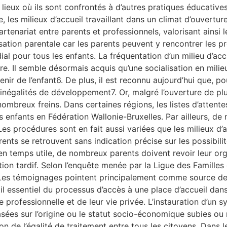
lieux où ils sont confrontés à d’autres pratiques éducatives
 les milieux d’accueil travaillant dans un climat d’ouverture
artenariat entre parents et professionnels, valorisant ainsi
ialisation parentale car les parents peuvent y rencontrer les 
dial pour tous les enfants. La fréquentation d’un milieu d’ac
ire. Il semble désormais acquis qu’une socialisation en milie
nir de l’enfant6. De plus, il est reconnu aujourd’hui que, po
 inégalités de développement7. Or, malgré l’ouverture de plus
breux freins. Dans certaines régions, les listes d’attentes d
 les enfants en Fédération Wallonie-Bruxelles. Par ailleurs
Les procédures sont en fait aussi variées que les milieux d’ac
rents se retrouvent sans indication précise sur les possibili
n temps utile, de nombreux parents doivent revoir leur org
iption tardif. Selon l’enquête menée par la Ligue des Famille
Les témoignages pointent principalement comme source de st
til essentiel du processus d’accès à une place d’accueil dans
professionnelle et de leur vie privée. L’instauration d’un s
sées sur l’origine ou le statut socio-économique subies ou r
on de l’égalité de traitement entre tous les citoyens. Dans 