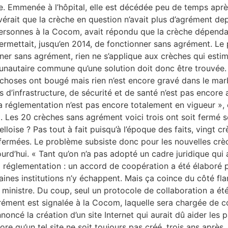
 Emmenée à l’hôpital, elle est décédée peu de temps après.
érait que la crèche en question n’avait plus d’agrément depui
ersonnes à la Cocom, avait répondu que la crèche dépendai
rmettait, jusqu’en 2014, de fonctionner sans agrément. Le pro
er sans agrément, rien ne s’applique aux crèches qui estime
autaire commune qu’une solution doit donc être trouvée. U
es choses ont bougé mais rien n’est encore gravé dans le ma
s d’infrastructure, de sécurité et de santé n’est pas encore
 réglementation n’est pas encore totalement en vigueur », ex
x. Les 20 crèches sans agrément voici trois ont soit fermé s
loise ? Pas tout à fait puisqu’à l’époque des faits, vingt c
été fermées. Le problème subsiste donc pour les nouvelles c
urd’hui. « Tant qu’on n’a pas adopté un cadre juridique qui 
s la réglementation : un accord de coopération a été élabor
taines institutions n’y échappent. Mais ça coince du côté 
 la ministre. Du coup, seul un protocole de collaboration a
rément est signalée à la Cocom, laquelle sera chargée de co
nnoncé la création d’un site Internet qui aurait dû aider les
ore qu’un tel site ne soit toujours pas créé, trois ans aprè