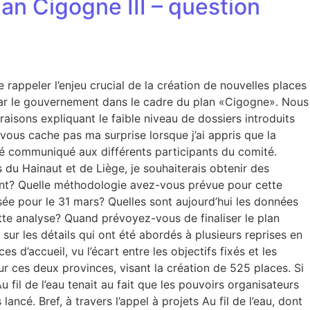
lan Cigogne III – question
appeler l’enjeu crucial de la création de nouvelles places
u par le gouvernement dans le cadre du plan «Cigogne». Nous
aisons expliquant le faible niveau de dossiers introduits
vous cache pas ma surprise lorsque j’ai appris que la
s été communiqué aux différents participants du comité.
u Hainaut et de Liège, je souhaiterais obtenir des
ement? Quelle méthodologie avez-vous prévue pour cette
isée pour le 31 mars? Quelles sont aujourd’hui les données
ette analyse? Quand prévoyez-vous de finaliser le plan
ur les détails qui ont été abordés à plusieurs reprises en
 d’accueil, vu l’écart entre les objectifs fixés et les
our ces deux provinces, visant la création de 525 places. Si
u fil de l’eau tenait au fait que les pouvoirs organisateurs
ancé. Bref, à travers l’appel à projets Au fil de l’eau, dont