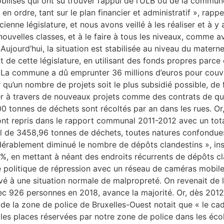
bilisés qui ont su trouver l’appui de l’ULB ou de la commu
en ordre, tant sur le plan financier et administratif », ra
ienne législature, et nous avons veillé à les réaliser et à
nouvelles classes, et à le faire à tous les niveaux, comme av
jourd’hui, la situation est stabilisée au niveau du maternelle
de cette législature, en utilisant des fonds propres parce qu
 La commune a dû emprunter 36 millions d’euros pour couvri
r qu’un nombre de projets soit le plus subsidié possible, de
er à travers de nouveaux projets comme des contrats de quar
00 tonnes de déchets sont récoltés par an dans les rues. Or
s, sont repris dans le rapport communal 2011-2012 avec un 
total de 3458,96 tonnes de déchets, toutes natures confondue
rablement diminué le nombre de dépôts clandestins », insi
 %, en mettant à néant des endroits récurrents de dépôts 
e politique de répression avec un réseau de caméras mobile
à une situation normale de malpropreté. On revenait de loin 
vec 926 personnes en 2018, avance la majorité. Or, dès 2012,
 de la zone de police de Bruxelles-Ouest notait que « le ca
 les places réservées par notre zone de police dans les éco