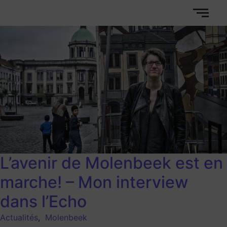
L’avenir de Molenbeek est en
marche! – Mon interview
dans l’Echo
Actualités
,
Molenbeek