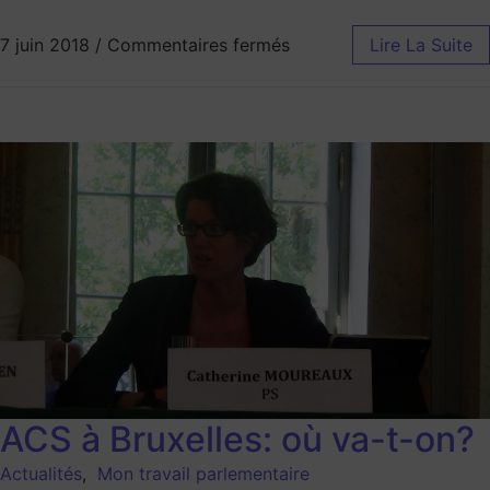
7 juin 2018
/
Commentaires fermés
Lire La Suite
ACS à Bruxelles: où va-t-on?
Actualités
,
Mon travail parlementaire