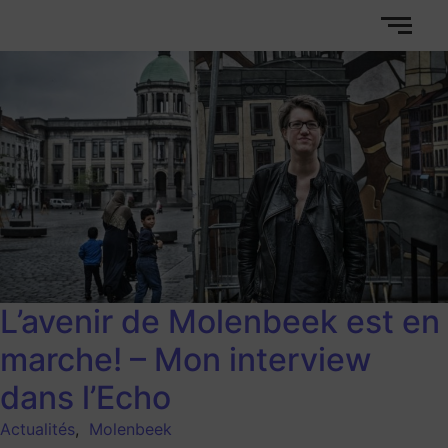
L’avenir de Molenbeek est en
marche! – Mon interview
dans l’Echo
Actualités
,
Molenbeek